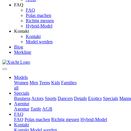
FAQ
FAQ
Polas machen
Richtig messen
Hybrid-Model
Kontakt
Kontakt
Model werden
Blog
Merkliste
Models
Women
Men
Teens
Kids
Families
all
Specials
Business
Actors
Sports
Dancers
Details
Exotics
Specials
Manne
Agentur
Agentur
Tarife
AGB
FAQ
FAQ
Polas machen
Richtig messen
Hybrid-Model
Kontakt
Kontakt
Model werden