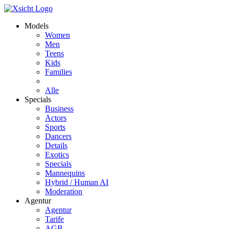
Models
Women
Men
Teens
Kids
Families
Alle
Specials
Business
Actors
Sports
Dancers
Details
Exotics
Specials
Mannequins
Hybrid / Human AI
Moderation
Agentur
Agentur
Tarife
AGB