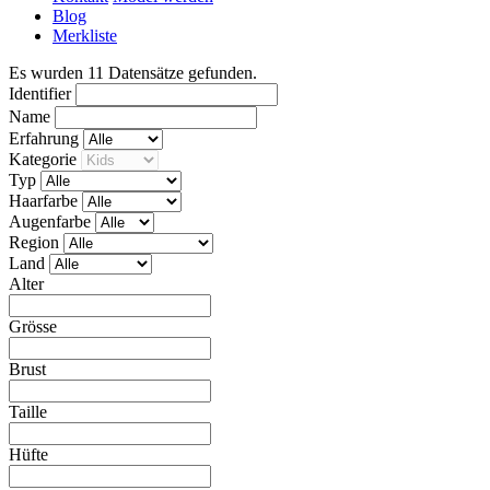
Blog
Merkliste
Es wurden
11
Datensätze gefunden.
Identifier
Name
Erfahrung
Kategorie
Typ
Haarfarbe
Augenfarbe
Region
Land
Alter
Grösse
Brust
Taille
Hüfte