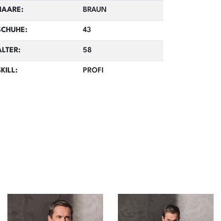
HAARE:
BRAUN
SCHUHE:
43
ALTER:
58
SKILL:
PROFI