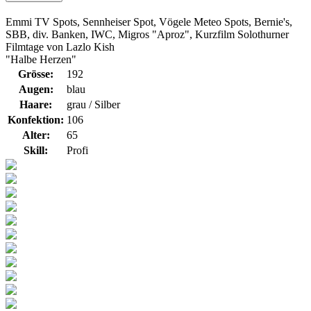
Emmi TV Spots, Sennheiser Spot, Vögele Meteo Spots, Bernie's,
SBB, div. Banken, IWC, Migros "Aproz", Kurzfilm Solothurner
Filmtage von Lazlo Kish
"Halbe Herzen"
Grösse:
192
Augen:
blau
Haare:
grau / Silber
Konfektion:
106
Alter:
65
Skill:
Profi