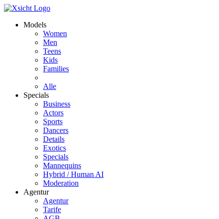
Models
Women
Men
Teens
Kids
Families
Alle
Specials
Business
Actors
Sports
Dancers
Details
Exotics
Specials
Mannequins
Hybrid / Human AI
Moderation
Agentur
Agentur
Tarife
AGB