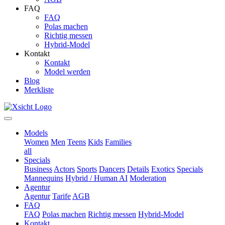
FAQ
FAQ
Polas machen
Richtig messen
Hybrid-Model
Kontakt
Kontakt
Model werden
Blog
Merkliste
Models
Women
Men
Teens
Kids
Families
all
Specials
Business
Actors
Sports
Dancers
Details
Exotics
Specials
Mannequins
Hybrid / Human AI
Moderation
Agentur
Agentur
Tarife
AGB
FAQ
FAQ
Polas machen
Richtig messen
Hybrid-Model
Kontakt