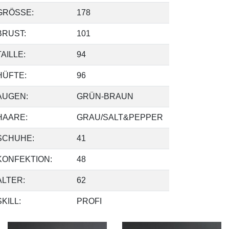
GRÖSSE:
178
BRUST:
101
TAILLE:
94
HÜFTE:
96
AUGEN:
GRÜN-BRAUN
HAARE:
GRAU/SALT&PEPPER
SCHUHE:
41
KONFEKTION:
48
ALTER:
62
SKILL:
PROFI